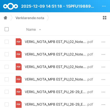
2025-12-09 14:51:18 - 15PFU1988942 Boulevard Auguste Reyers 52
Verklarende nota
Name
VERKL_NOTA_MPB EST_PU_02_Note explicative-Verklarende nota_Annexe images-Bijlage afbeeldingen_FR
.pdf
VERKL_NOTA_MPB EST_PU_02_Note explicative-Verklarende nota_Annexe images-Bijlage afbeeldingen_NL
.pdf
VERKL_NOTA_MPB EST_PU_02_Note explicative-Verklarende nota_FR
.pdf
VERKL_NOTA_MPB EST_PU_02_Note explicative-Verklarende nota_NL_compressed
.pdf
VERKL_NOTA_MPB EST_PU_26-29_Enclos des Fusilles-Note dintentions et description des travaux_FR
.pdf
VERKL_NOTA_MPB EST_PU_26-29_Ereperk der Gefusilleerden_Intentienota en beschrijving werken_NL
.pdf